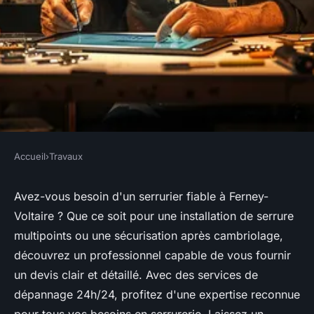
Accueil
›
Travaux
TRAVAUX
Serrurier ferney-voltaire : un
Avez-vous besoin d'un serrurier fiable à Ferney-
Voltaire ? Que ce soit pour une installation de serrure
professionnel capable de vous
multipoints ou une sécurisation après cambriolage,
envoyer un devis
découvrez un professionnel capable de vous fournir
un devis clair et détaillé. Avec des services de
Damien
•
3 juillet 2024
•
2 min de lecture
dépannage 24h/24, profitez d'une expertise reconnue