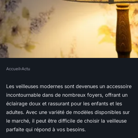
Accueil
›
Actu
ACTU
Veilleuse moderne : Les
Les veilleuses modernes sont devenues un accessoire
incontournable dans de nombreux foyers, offrant un
critères d'achat que vous
éclairage doux et rassurant pour les enfants et les
devrez retenir
adultes. Avec une variété de modèles disponibles sur
le marché, il peut être difficile de choisir la veilleuse
Laure
•
10 avril 2024
•
3 min de lecture
parfaite qui répond à vos besoins.