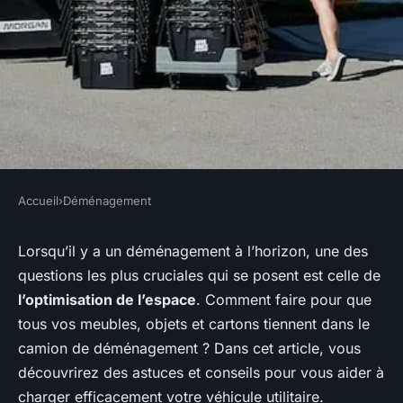
Accueil
›
Déménagement
DÉMÉNAGEMENT
Comment optimiser l'espace
Lorsqu’il y a un déménagement à l’horizon, une des
questions les plus cruciales qui se posent est celle de
dans un camion de
l’optimisation de l’espace
. Comment faire pour que
déménagement ?
tous vos meubles, objets et cartons tiennent dans le
camion de déménagement ? Dans cet article, vous
Laurent
•
26 novembre 2023
•
5 min de lecture
découvrirez des astuces et conseils pour vous aider à
charger efficacement votre véhicule utilitaire.